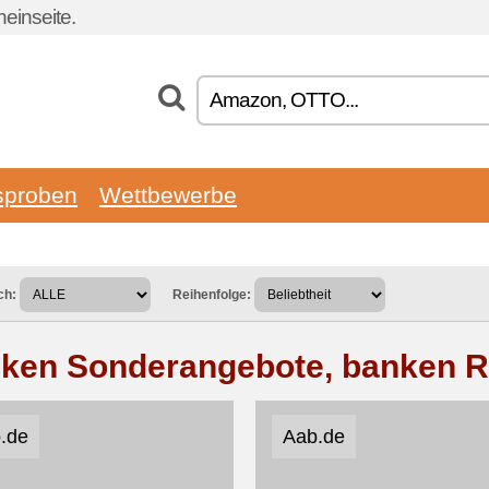
einseite.
sproben
Wettbewerbe
ch:
Reihenfolge:
ken Sonderangebote, banken 
.de
Aab.de