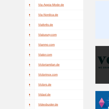
Via-Appia-Mode.de
Via-Nordica.de
Viafortis.de
Vialuxury.com
Vianmo.com
Viator.com
Victoriamilan.de
Victorinox.com
Victors.de
Vidaxl.de
Videobuster.de