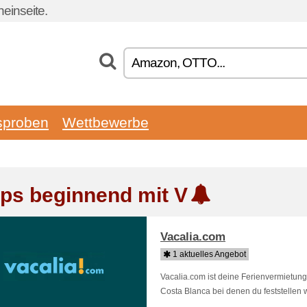
einseite.
sproben
Wettbewerbe
ps beginnend mit V
Vacalia.com
1 aktuelles Angebot
Vacalia.com ist deine Ferienvermietun
Costa Blanca bei denen du feststellen wi