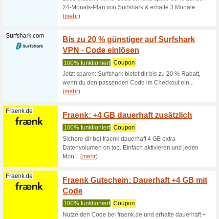
Nutzen S
Ende Ihre
Dogado.de
Webhos
dank 
100% fun
Profitier
beim Kauf