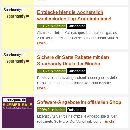
Deiner Te
(
mehr
)
Rebuy.de
Bis zu
100% fun
Jetzt bei
Technik s
Rebuy.de