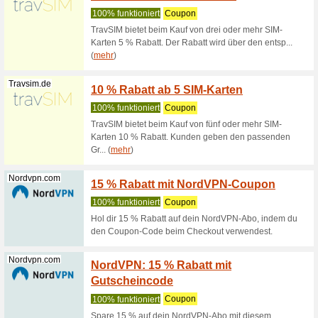
4 Euro
Wir empf
Löse den
monatlich
a... (
mehr
Shutterstock...
Shutte
deine 