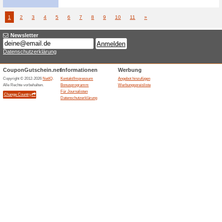
Congstar.de
Congst
congs
100% fun
Hol dir s
erhältst 
Surfshark.com
VPN-Sc