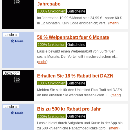
100% fun
Mit einem
du 5 % Ra
Congstar.de
10 € R
100% fun
Feiere de
10 € Raba