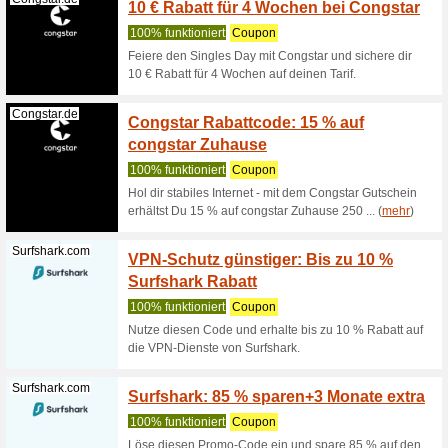
100% fun
Hat der G
uns über
Depositphoto...
Deposi
Rabatt
100% fun