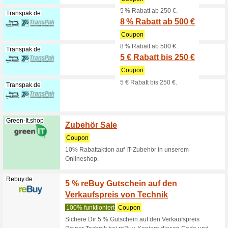
den Nord
Nordvpn.com
NordVP
das 2
100% fun
NordVPN 
Abonneme