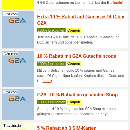
Congstar.de
Klicke
spare 
Wir empf
Klicke hi
deine Bes
Congstar.de
Löse d