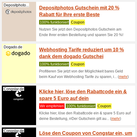
Kopie
100% fun
Erhalte 
Promocode
(
mehr
)
Nordvpn.com
NordVP
den 2-