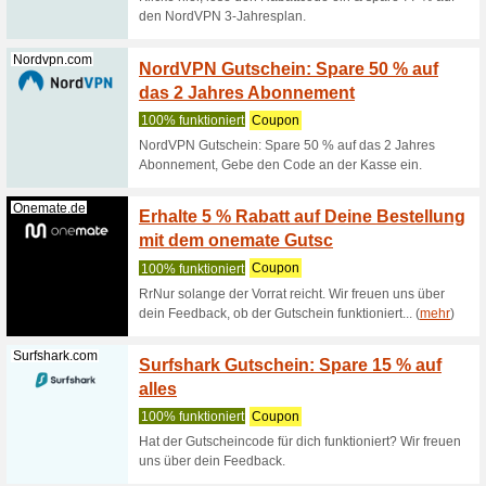
Freenet-Mobi...
Bis zu
auf al
100% fun
Profitier
kaufen Si
Nordvpn.com
Erhalt