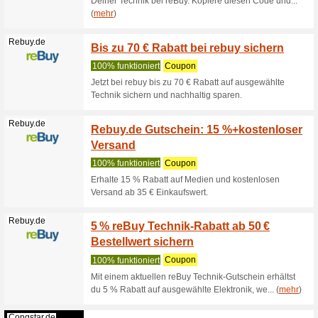
Onemate.de
Erhalt
mit de
100% fun
RrNur sol
dein Feed
Surfshark.com
Surfsh
alles