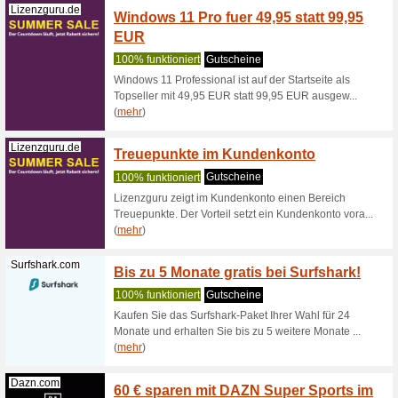
Rebuy.
Versa
100% fun
Erhalte 
Versand 
Rebuy.de
5 % re
Bestel