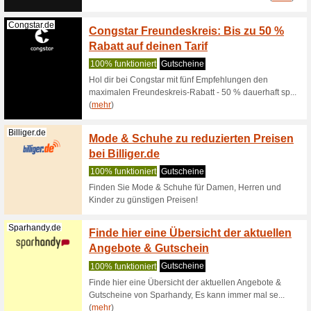
Coupon
10% Raba
Onlinesh
Rebuy.de
5 % re
Verkau
100% fun
Sichere D