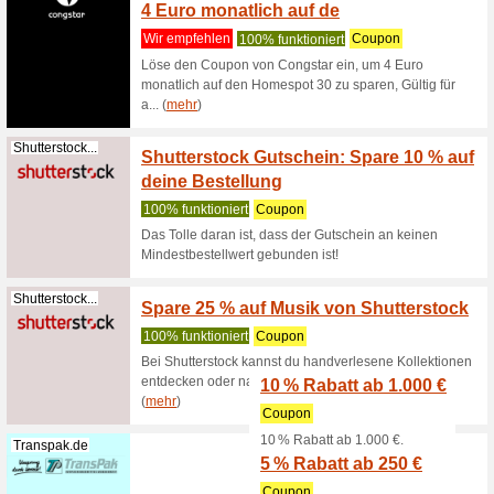
100% fun
NordVPN 
Plan, Ge
Nordvpn.com
Klicke
spare 
100% fun
Klicke hi