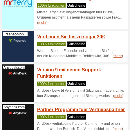
Transpak.de
Transpak.de
Green-It.shop
Zubehö