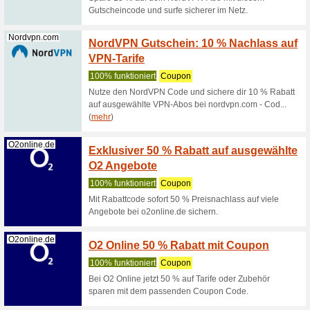
100% fun
Das Tolle
Mindestbe
Shutterstock...
Spare 
100% fun
Bei Shutt
entdecke