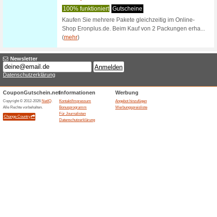
Prored3.de
2-Mona
gratis
100% fun
PRORED3 
EUR mit 6
(
mehr
)