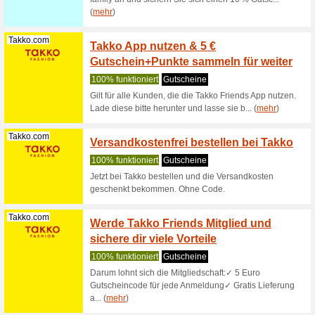
Ernstings-Fa...
Ernsti
zur Ne
100% fun
Newborn-A
und eine 
Ernstings-Fa...
Herren