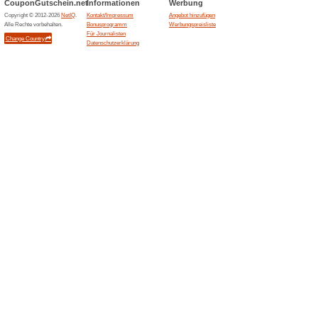
CityZenW
schweissr
Shop... (
Cityzenwear.de
Kosten
Deuts
100% fun
CityZenW
Rueckgab