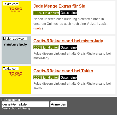
Family
100% fun
Sichere 
Ernstings
(
mehr
)
Cityzenwear.de
CityZe
100% fun