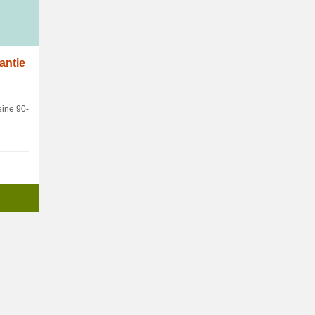
antie
eine 90-