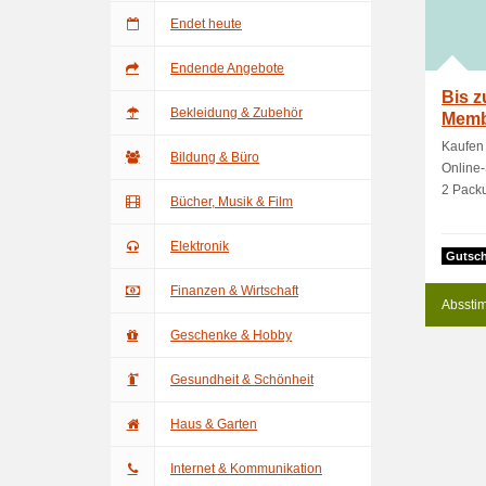
Endet heute
Endende Angebote
Bis z
Bekleidung & Zubehör
Memb
Kaufen 
Bildung & Büro
Online
2 Packu
Bücher, Musik & Film
Elektronik
Gutsch
Finanzen & Wirtschaft
Absstim
Geschenke & Hobby
Gesundheit & Schönheit
Haus & Garten
Internet & Kommunikation