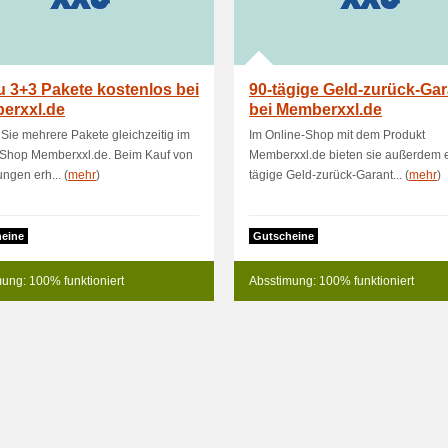
u 3+3 Pakete kostenlos bei
90-tägige Geld-zurück-Gar
erxxl.de
bei Memberxxl.de
Sie mehrere Pakete gleichzeitig im
Im Online-Shop mit dem Produkt
-Shop Memberxxl.de. Beim Kauf von
Memberxxl.de bieten sie außerdem 
ngen erh... (
mehr
)
tägige Geld-zurück-Garant... (
mehr
)
eine
Gutscheine
ung: 100% funktioniert
Absstimung: 100% funktioniert