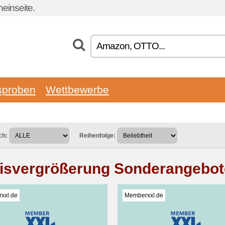
einseite.
sproben
Wettbewerbe
ch:
Reihenfolge:
isvergrößerung Sonderangebot
xxl.de
Memberxxl.de