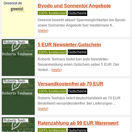
Biotiva.de
Hagebu
100% fun
Biotiva l
4,79 EUR. 
Biotiva.de
Kurkum