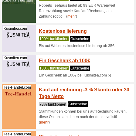
100% fun
Kurkuma 
offiziell
(
mehr
)
Greenist.de
Versan
100% fun
Greenist 
Deutschla