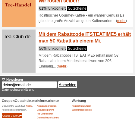
(
mehr
)
Greenist.de
MHD-An
100% fun
Greenist
mit Minde
(
mehr
)