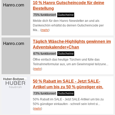
100% fun
Hanro Gut
Mindestb
(
mehr
)
Spare 
Hanro.com
Auswah
100% fun