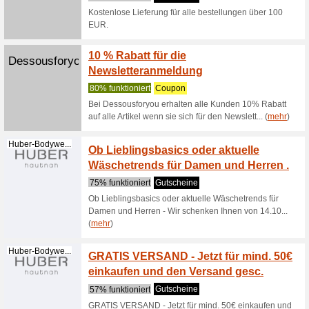
Damen 
100% fun
Bei den 
Auswahl 
Loung... (
Erhalt
Hanro.com
Anmel