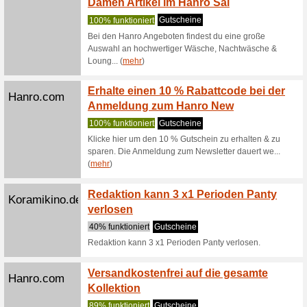
ein Angeb
(
mehr
)
Savagex.de
Gratis
100% fun
Die deuts
begrenzte
(
mehr
)