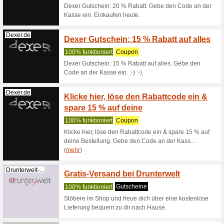
Etam.de
Kosten
100% fun
Gültig fü
Erreichen
(
mehr
)
Hanro 
Hanro.com
ganz 