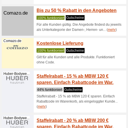
Versan
Hanro.com
Kollek
89% funkt
Versandko
Bis zu
Hanro.com