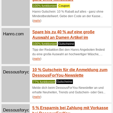
100% fun
Aubade bi
nach News
(
mehr
)
Aubade.de
Gratis
100% fun
Aubade b
Rueckgabe