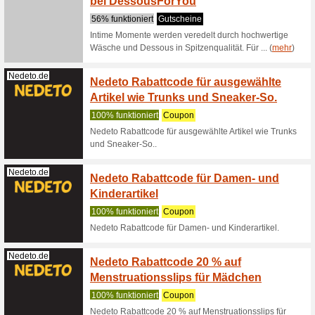
(
mehr
)
Dexer.de
Spare 
Auswah
100% fun
Als unser
waren Art
(
mehr
)