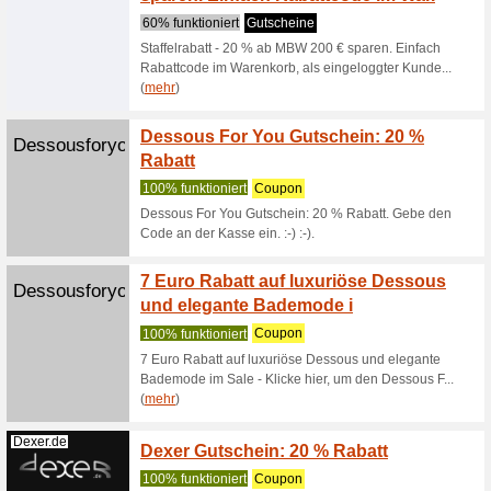
67% funkt
Gilt für 
kein Guts
Etam.de
10 % R
100% fun
Einfach b
registrie