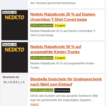
100% fun
Klicke hi
sparen. 
(
mehr
)
Redakt
Koramikino.de
verlos
40% funkt
Redaktio