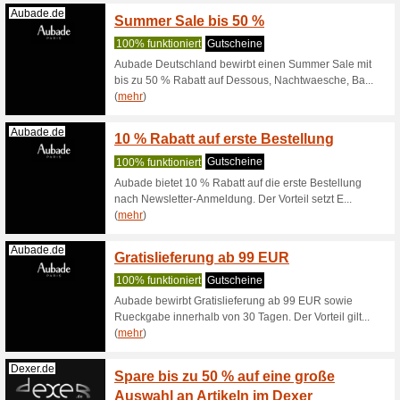
Etam.de
Pyjam
100% fun
Nicht nu
dieser Her
Savagex.de
Bis zu