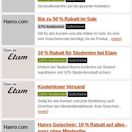
Aubade.de
Summer
100% fun
Aubade D
bis zu 50
(
mehr
)
Aubade.de
10 % R