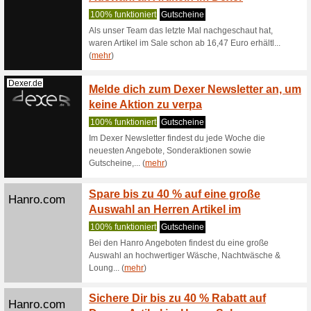
Mitgli
100% fun
Savage X
bis zu 70 
Savagex.de
2 BHs 
100% fun
Savage X