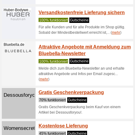
Spare 
Hanro.com
Auswah
100% fun
Bei den 
Auswahl 
Loung... (
Sicher
Hanro.com