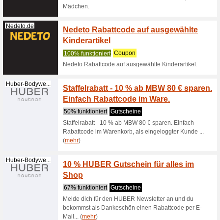
Dexer.de
Melde 
keine 
100% fun
Im Dexer 
neuesten
Gutscheine