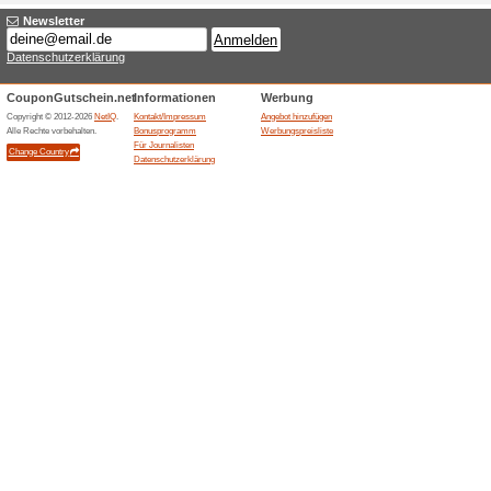
Tipp der
du eine g
(
mehr
)
10 % G
Dessousforyou.de
Desso
77% funkt
Melde di