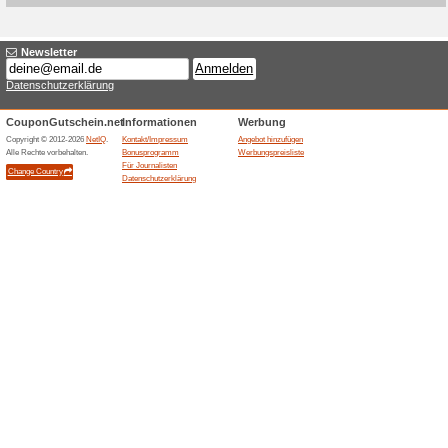
Aktuelle Angebote (
20 % Rabatt auf Press
100% funktioniert
Gutschein
Annie Deluxe kennzeichnet Pre
% Nachlass: der Preis liegt be
produktbezogen und eignet si
reduziert kaufen möchten.