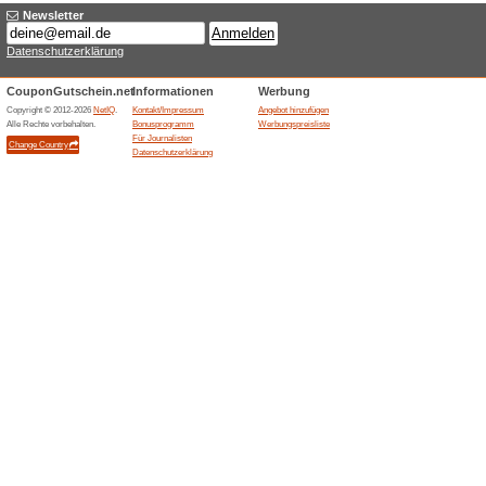
Sonnenschutz - jetzt
ausgewählte P.
Wir empfehlen
Gutscheine
Sonnenschutz - jetzt im Ange
aus unserer Sonnenschutz-Kat
Eucerin, La Roche-Posay und 
Sommer starten!.