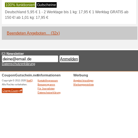
Aktuelle Angebote (
Bobshop Gutscheinco
Bestellung
100% funktioniert
Gutschein
✓8 % Direkt-Rabatt auf jeden
Guthaben vom jeweiligen Wa