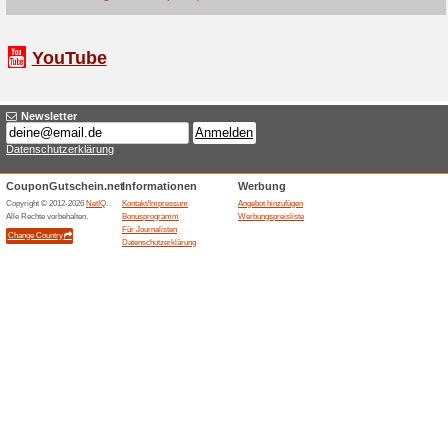
möglich. Der Gutschein ist nur 
Preisbindung unterliegen und n
auf Spielwarenadventskalender
Gutscheinen und Geschenkkart
möglich. Ein Weiterverkauf u
gestattet.
10 % Hugendubel-Rab
50% funktioniert
Coupon