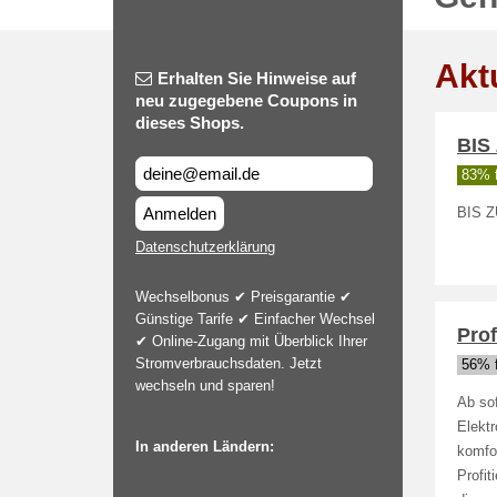
Akt
Erhalten Sie Hinweise auf
neu zugegebene Coupons in
dieses Shops.
BIS
83% f
Anmelden
BIS Z
Datenschutzerklärung
Wechselbonus ✔ Preisgarantie ✔
Günstige Tarife ✔ Einfacher Wechsel
Prof
✔ Online-Zugang mit Überblick Ihrer
Stromverbrauchsdaten. Jetzt
56% f
wechseln und sparen!
Ab sof
Elektr
In anderen Ländern:
komfo
Profit