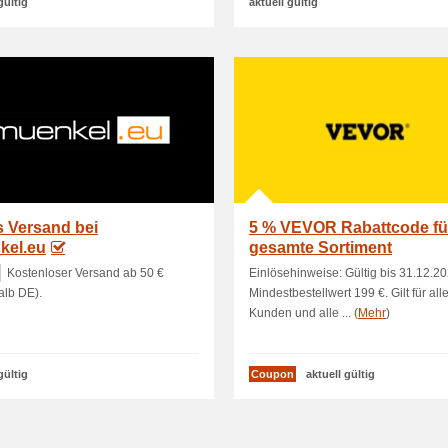
gültig
aktuell gültig
s Versand bei
5 % VEVOR Rabattcode fü
kel.eu
gesamte Sortiment
Kostenloser Versand ab 50 €
Einlösehinweise: Gültig bis 31.12.2
alb DE).
Mindestbestellwert 199 €. Gilt für all
Kunden und alle ... (
Mehr
)
gültig
Coupon
aktuell gültig