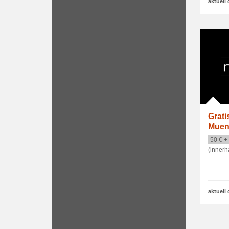
aktuell 
Grati
Muen
50 € +
(innerh
aktuell 