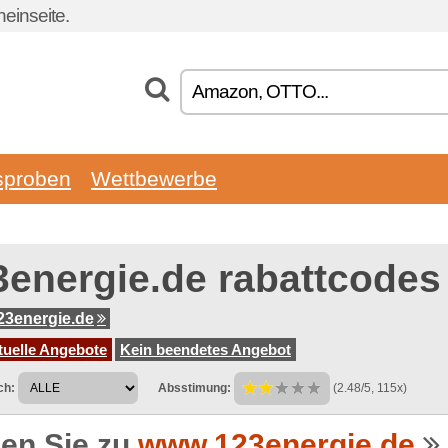
einseite.
sproben
Wettbewerbe
3energie.de rabattcodes
3energie.de
tuelle Angebote
Kein beendetes Angebot
ch:
Absstimung:
(2.48/5, 115x)
en Sie zu
www.123energie.de