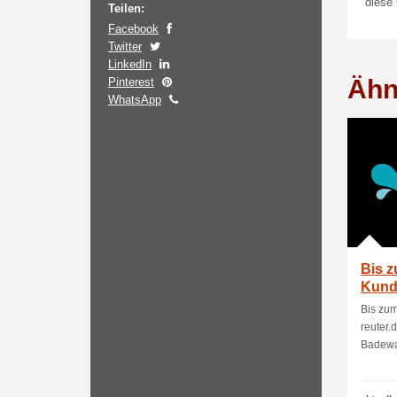
diese
Teilen:
Facebook
Twitter
LinkedIn
Ähn
Pinterest
WhatsApp
Bis z
Kunde
ausg
Bis zum
reuter.
Badew