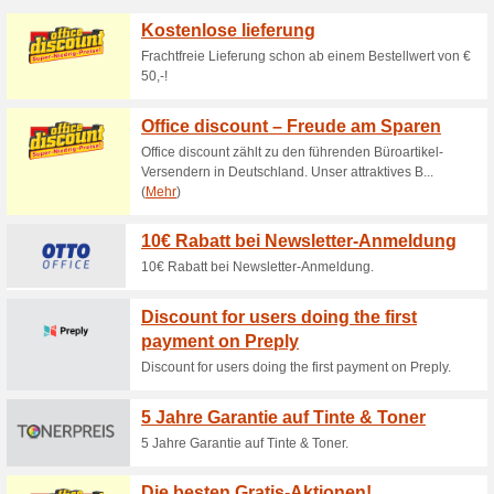
Happy Peach Day Guts
Marke P
100% funktioniert
Gutschein
Die Rabattaktion gilt jeden 
die gewünschten Peach Produ
automatisch abgezogen.
Gratis-Versand ab 10