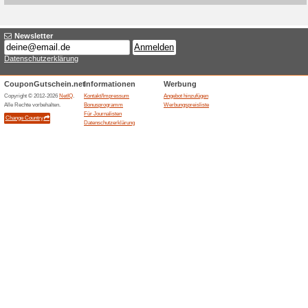
Aktuelle Angebote (
Kostenlose Lieferung
100% funktioniert
Gutschein
Ab Hof Weine bietet kostenlo
beziehungsweise Weingut. Fü
Pauschale von 6,90 EUR darun
kostenlos berechnet.