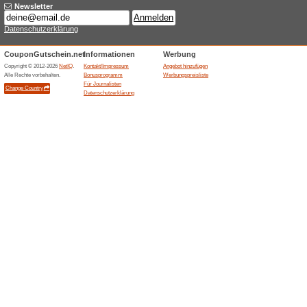
Aktuelle Angebote (
Deutschlandweit vers
100% funktioniert
Gutschein
ABE-Motorradzubehoer bewirb
Lieferung fuer Motorrad- und R
Shopbestellungen; Lieferadre
Versandbedingungen sind zu 