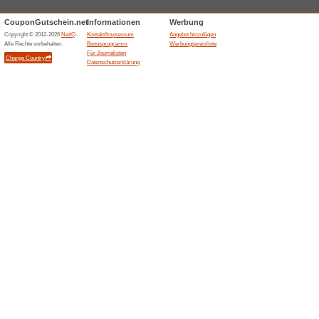
Mobile App-Versione
75% funktioniert
Gutscheine
Entdecke jetzt die mobilen A
Programmen wann immer du wi
Ähnliche Angebote
Restpo