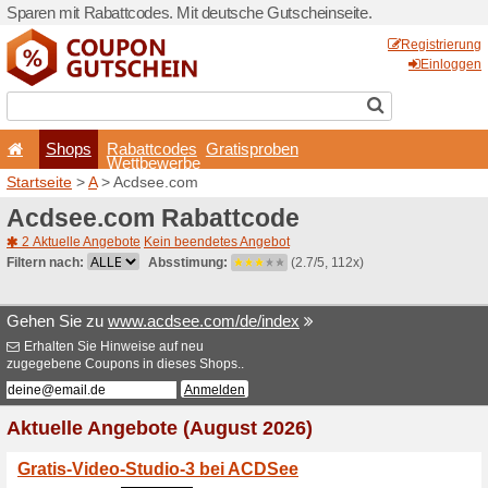
Sparen mit Rabattcodes. Mi
Shops
Rabattcode
Wettbewerb
Startseite
>
A
> Acdsee.co