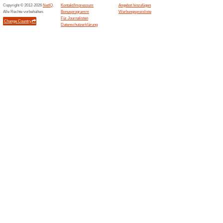
Aktuelle Angebote (
49 SEK Versandkost
100% funktioniert
Gutschein
Alle bei uns gekauften Artikel
ausgewählten Verkäufern für 