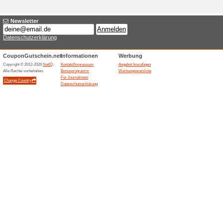
Aktuelle Angebote (
Viele Reisen zum Vor
uvm.
100% funktioniert
Gutschein
Einfach in den angezeigten R
notwendig. Alle weiteren Infor