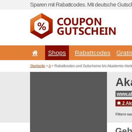
Sparen mit Rabattcodes. Mit deutsche Gutsch
Shops
Rabattcodes
Grati
Startseite
>
A
> Rabattcodes und Gutscheine bis Akademie-Herk
Ak
www.ak
2 Ak
Filtern na
Geh