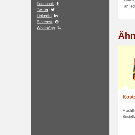
Facebook
an jed
Twitter
LinkedIn
Pinterest
WhatsApp
Ähn
Koste
Frachtf
Bestell