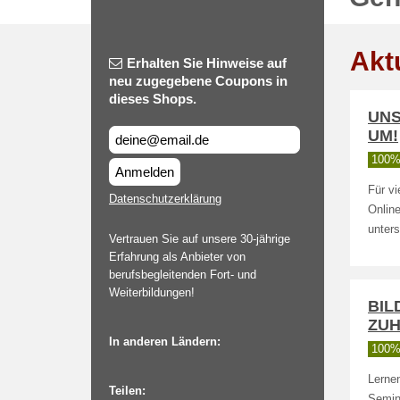
Akt
Erhalten Sie Hinweise auf
neu zugegebene Coupons in
dieses Shops.
UNS
UM!
100% 
Anmelden
Für vi
Datenschutzerklärung
Onlin
unters
Vertrauen Sie auf unsere 30-jährige
Erfahrung als Anbieter von
berufsbegleitenden Fort- und
Weiterbildungen!
BIL
ZUH
In anderen Ländern:
100% 
Lerne
Teilen:
Semin