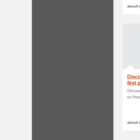
aktuell 
Disco
first
Discoun
on Prep
aktuell 