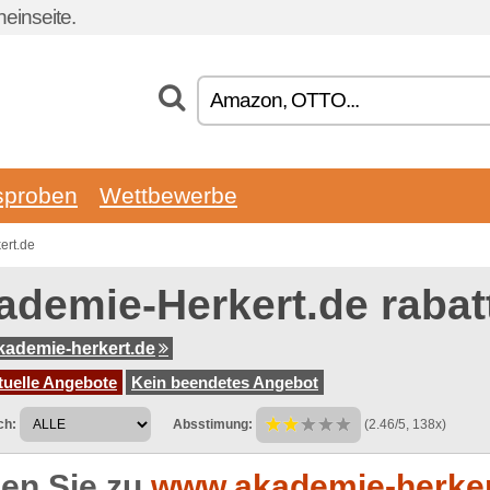
einseite.
sproben
Wettbewerbe
ert.de
ademie-Herkert.de raba
ademie-herkert.de
tuelle Angebote
Kein beendetes Angebot
ch:
Absstimung:
(2.46/5, 138x)
en Sie zu
www.akademie-herker