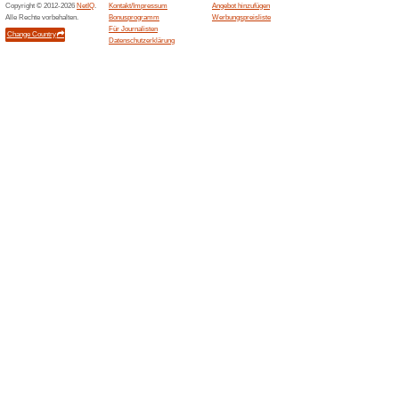
Aktuelle Angebote (
Gratis Versand bei A
100% funktioniert
Gutschein
Nach Erreichen des Mindestbe
automatisch. Kein Gutschein