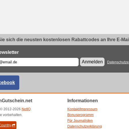
ie sich die neusten kostenlosen Rabattcodes an Ihre E-Mail.
ewsletter
Anmelden
Datenschutze
cebook
Gutschein.net
Informationen
t © 2012-2026
NetIQ
.
Kontakt/Impressum
e vorbehalten.
Bonusprogramm
Für Journalisten
ountry
Datenschutzerklärung