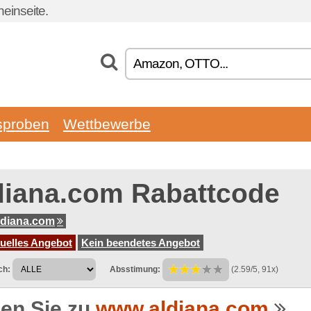
einseite.
sproben
Wettbewerbe
diana.com Rabattcode
ldiana.com
tuelles Angebot
Kein beendetes Angebot
ch:
Absstimung:
(2.59/5, 91x)
en Sie zu
www.aldiana.com