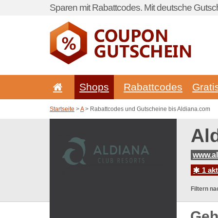
Sparen mit Rabattcodes. Mit deutsche Gutsch
Shops
Rabattcodes
Grati
Startseite
>
A
> Rabattcodes und Gutscheine bis Aldiana.com
Al
www.a
1 ak
Filtern na
Geh