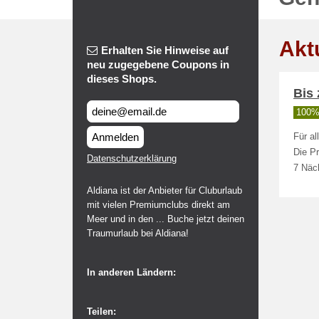
Akt
Erhalten Sie Hinweise auf
neu zugegebene Coupons in
dieses Shops.
Bis 
100% 
Anmelden
Für al
Die Pr
Datenschutzerklärung
7 Näc
Aldiana ist der Anbieter für Cluburlaub
mit vielen Premiumclubs direkt am
Meer und in den ... Buche jetzt deinen
Traumurlaub bei Aldiana!
In anderen Ländern:
Teilen: