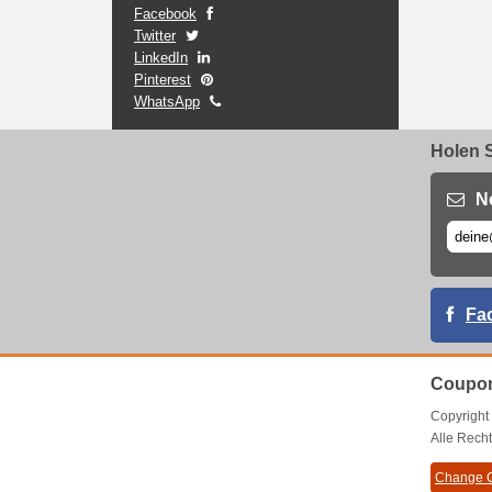
Facebook
Twitter
LinkedIn
Pinterest
WhatsApp
Holen S
N
Fa
Coupon
Copyrigh
Alle Recht
Change C