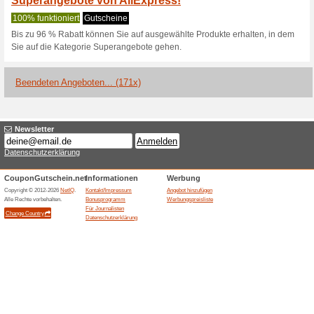
Aktuelle Angebote (
Gutscheincodes auf a
100% funktioniert
Gutschein
EinlösebedingungenGültig oh
und BestandskundenVerwendba