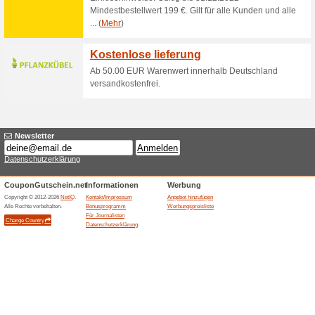
49 €. Eure Lieferung habt ihr 
zu Hause.
Gratis-Rückversand 
67% funktioniert
Gutscheine
Im Bereich Gardentech bietet 
schönen und gepflegten Garte
schicken mußt, erfolgt der Rüc