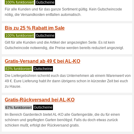
Alko-Garden.de
7 aktuellen Angeboten
Kein 
Filtern nach:
Abssti
Gehen Sie zu
alko-garden
Erhalten Sie Hinweise auf n
zugegebene Coupons in dieses
A