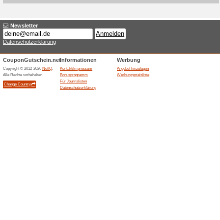
Aktuelle Angebote (
Recover & Lift Duo 25
100% funktioniert
Gutschein
Allies of Skin bietet das Rec
Rabatt fuer 315,00 EUR statt 4
Hautpflege-Set; Bestand, Lie
sind zu pruefen.