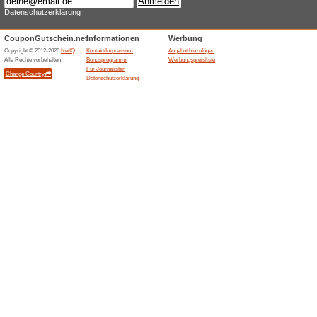
100% funktioniert
Gutschein
Für alle Kunden und alle Prod
von 29 € erreichst, entfallen 
Gutscheincode.
Beendeten Angeboten... (5
Ähnliche Angebote