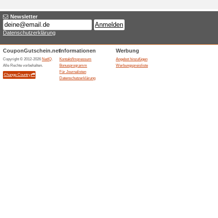
Aktuelle Angebote (
Chipotle Squeeze Che
100% funktioniert
Gutschein
American Superstore listet C
MHD 14.03.2026 mit 2,75 EUR s
markierten Artikel, war im Abr