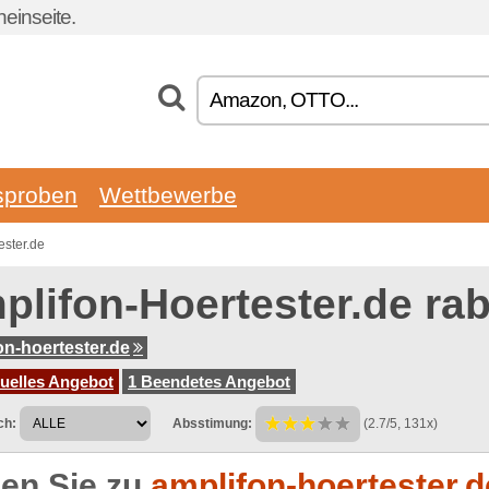
einseite.
sproben
Wettbewerbe
ester.de
plifon-Hoertester.de ra
on-hoertester.de
tuelles Angebot
1 Beendetes Angebot
ch:
Absstimung:
(2.7/5, 131x)
en Sie zu
amplifon-hoertester.d