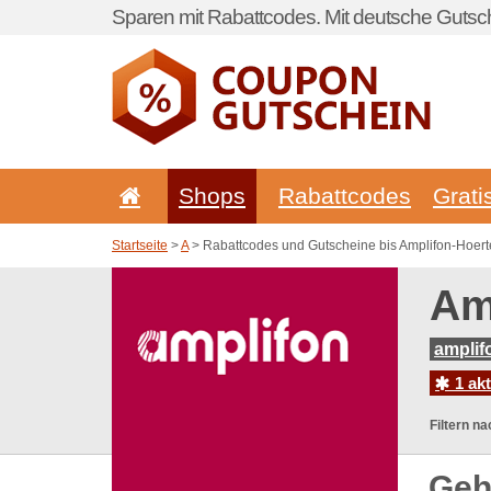
Sparen mit Rabattcodes. Mit deutsche Gutsch
Shops
Rabattcodes
Grati
Startseite
>
A
> Rabattcodes und Gutscheine bis Amplifon-Hoert
Am
amplif
1 ak
Filtern na
Geh