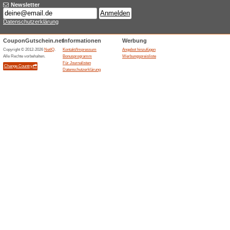
Aktuelle Angebote (
BCAA Pulver Orange
100% funktioniert
Gutschein
AMSPORT listet im MHD Sale
20,99 EUR statt 29,99 EUR. Der
Mindesthaltbarkeit, Geschmac
Warenkorb sind zu pruefen.