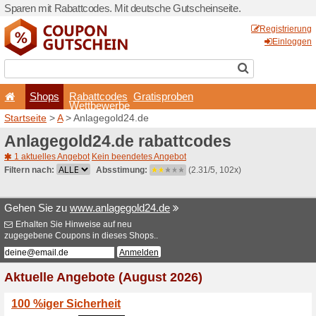
Sparen mit Rabattcodes. Mi
Shops
Rabattcode
Wettbewerb
Startseite
>
A
> Anlagegold