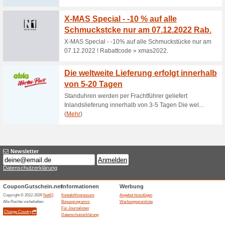
Aktuelle Angebote (
100 %iger Sicherheit
82% funktioniert
Gutscheine
Gold kaufen, Silber kaufen -
Zertifizierter und geprüfter S