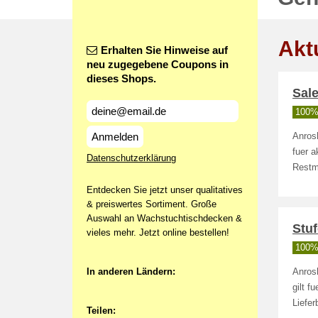
Akt
Erhalten Sie Hinweise auf
neu zugegebene Coupons in
dieses Shops.
Sal
100% 
Anmelden
Anrosh
fuer a
Datenschutzerklärung
Restme
Entdecken Sie jetzt unser qualitatives
& preiswertes Sortiment. Große
Auswahl an Wachstuchtischdecken &
Stuf
vieles mehr. Jetzt online bestellen!
100% 
In anderen Ländern:
Anros
gilt f
Liefe
Teilen: