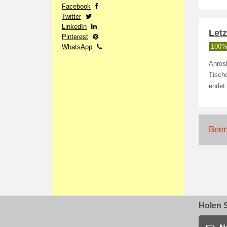
Facebook
Twitter
LinkedIn
Let
Pinterest
WhatsApp
100% 
Anros
Tischd
endet
Been
Holen S