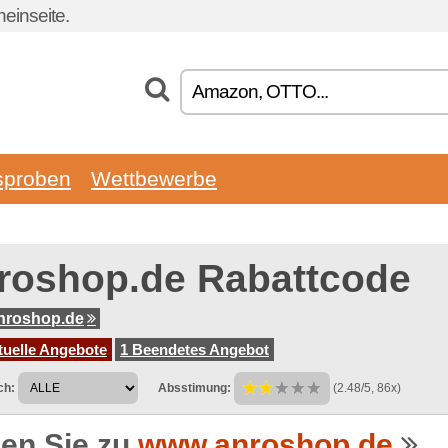
einseite.
sproben
Wettbewerbe
roshop.de Rabattcode
nroshop.de
tuelle Angebote
1 Beendetes Angebot
ch:
Absstimung:
(2.48/5, 86x)
en Sie zu
www.anroshop.de