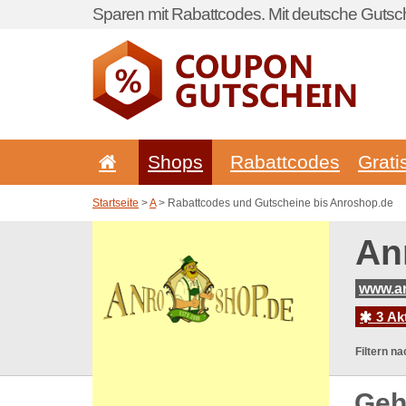
Sparen mit Rabattcodes. Mit deutsche Gutsch
Shops
Rabattcodes
Grati
Startseite
>
A
> Rabattcodes und Gutscheine bis Anroshop.de
An
www.a
3 Ak
Filtern na
Geh