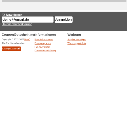
Aktuelle Angebote (
Biedermeier Hochzeit
100% funktioniert
Gutschein
Antikhof Brueck listet einen 
Intarsien als Angebot fuer 5.5
Einzelstueck; Zustand, Besich
sind zu klaeren.