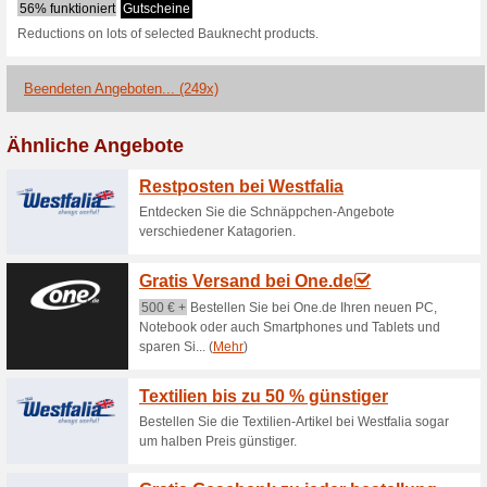
Ao.de Rabattco
17 aktuellen Angeboten
249 
Filtern nach:
Abssti
Gehen Sie zu
www.ao.de
Erhalten Sie Hinweise auf n
zugegebene Coupons in dieses
A