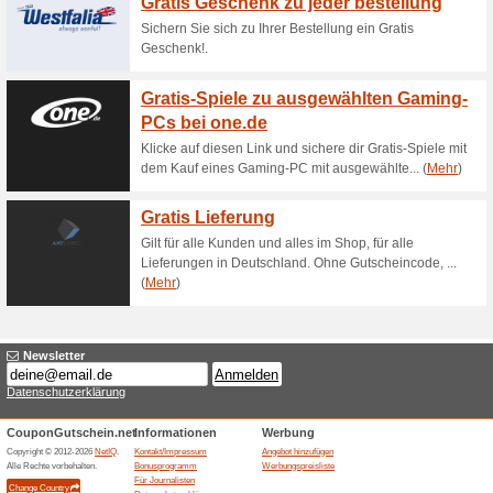
Aktuelle Angebote (
Reductions on lots o
56% funktioniert
Gutscheine
Reductions on lots of selecte
Beendeten Angeboten... (2