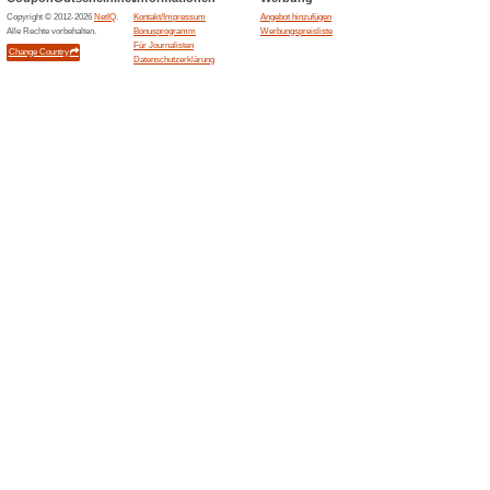
73% funktioniert
Coupon
20% Rabatt , nur für Endkunde
Bis zu 10 % Rabatt auf
50% funktioniert
Gutscheine
Für alle Kunden und jede Best
Gutscheincode. Der Rabatt staf
Bestellwert 4% Rabatt ab 100 
8% Rabatt ab 150 € Bestellwe