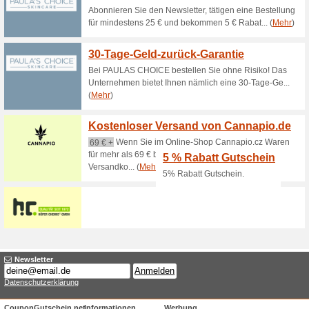
MHD 08/2022
67% funktioniert
Gutscheine
Cellufine CelluSun mit Nutr
Cellufine CelluSun mit Ribofl
unbeschwerten Sommer! Nur e
MHD Ware 5, - EUR zum Ausp
BLAC20