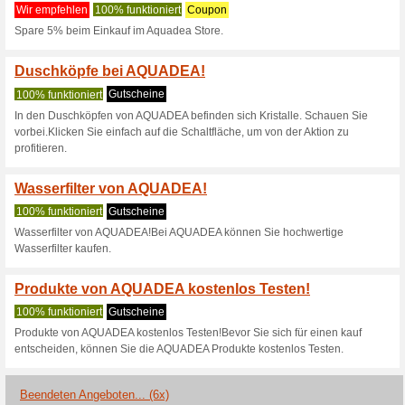
Aquadea.store 
4 Aktuelle Angebote
6 beend
Filtern nach:
Abssti
Gehen Sie zu
aquadea.sto
Erhalten Sie Hinweise auf n
zugegebene Coupons in dieses
A