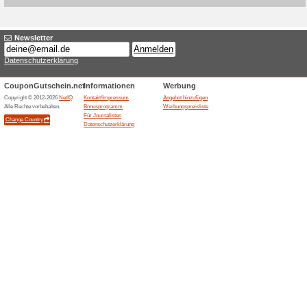
Aktuelle Angebote (
Spare 5 % beim Einka
Wir empfehlen
100% funktion
Spare 5% beim Einkauf im Aq
Duschköpfe bei AQ