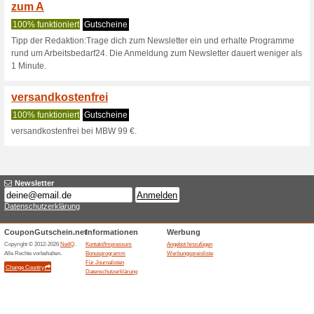
Aktuelle Angebote (
Werde Mitglied im Ar
sichere d
100% funktioniert
Gutschein
Mit der VIP-Mitgliedschaft im 
Punkte sammeln, Prämien kas