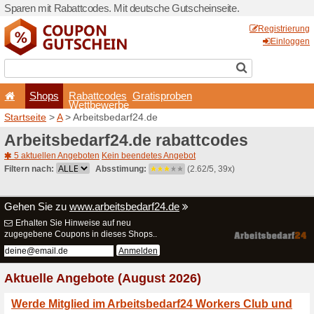
Sparen mit Rabattcodes. Mi
Shops
Rabattcode
Wettbewerb
Startseite
>
A
> Arbeitsbeda