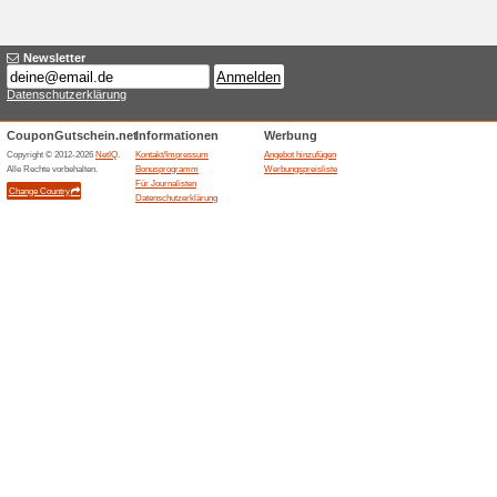
15 % Rabatt auf Sup
100% funktioniert
Gutschein
Einfach die Set-Angebote auf 
werden bereits reduziert ang
Versandkostenfreie L
100% funktioniert
Gutschein
Für alle Kunden gültig. Sobald 