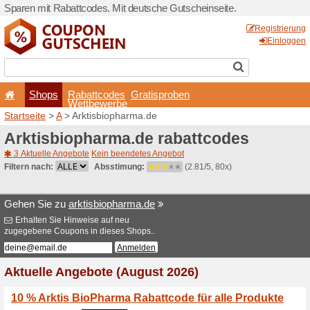
Sparen mit Rabattcodes. Mi
Shops
Rabattcode
Wettbewerb
Startseite
>
A
> Arktisbioph