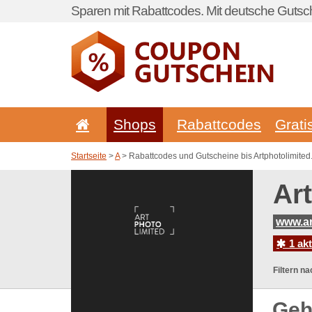
Sparen mit Rabattcodes. Mit deutsche Gutsch
Shops
Rabattcodes
Grati
Startseite
>
A
> Rabattcodes und Gutscheine bis Artphotolimite
Ar
www.ar
1 ak
Filtern na
Geh