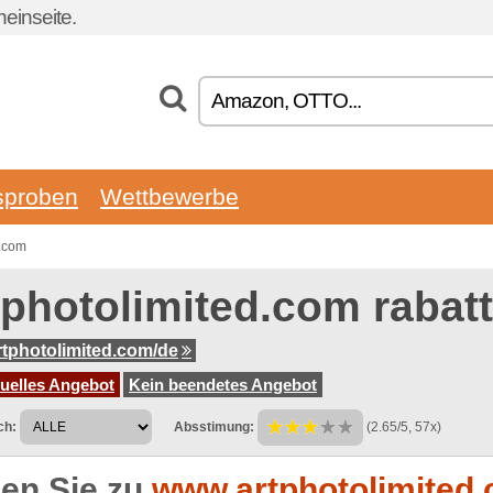
einseite.
sproben
Wettbewerbe
d.com
tphotolimited.com rabat
tphotolimited.com/de
tuelles Angebot
Kein beendetes Angebot
ch:
Absstimung:
(2.65/5, 57x)
en Sie zu
www.artphotolimited