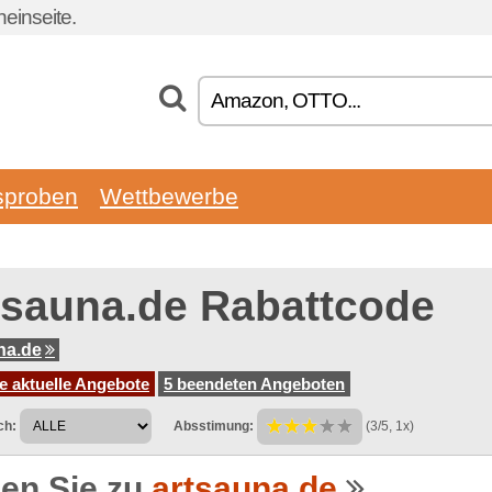
einseite.
sproben
Wettbewerbe
tsauna.de Rabattcode
na.de
e aktuelle Angebote
5 beendeten Angeboten
ch:
Absstimung:
(3/5, 1x)
en Sie zu
artsauna.de