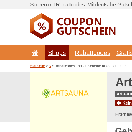
Sparen mit Rabattcodes. Mit deutsche Gutsch
Shops
Rabattcodes
Grati
Startseite
>
A
> Rabattcodes und Gutscheine bis Artsauna.de
Ar
artsau
Kein
Filtern na
Geh