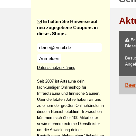
Akt
Erhalten Sie Hinweise auf
neu zugegebene Coupons in
dieses Shops.
Feh
Diese
Besuc
Anmelden
Angeb
Datenschutzerklärung
Seit 2007 ist Artsauna dein
Been
fachkundiger Onlineshop für
Infrarotsauna und finnische Saunen.
Über die letzten Jahre haben wir uns
zu einem der größten Onlinehändler in
diesem Bereich etabliert. Inzwischen
kümmern sich über 100 Mitarbeiter
sowie mehrere externe Dienstleister
um die Abwicklung deiner
Bestellungen. Neben einer Vielzahl an