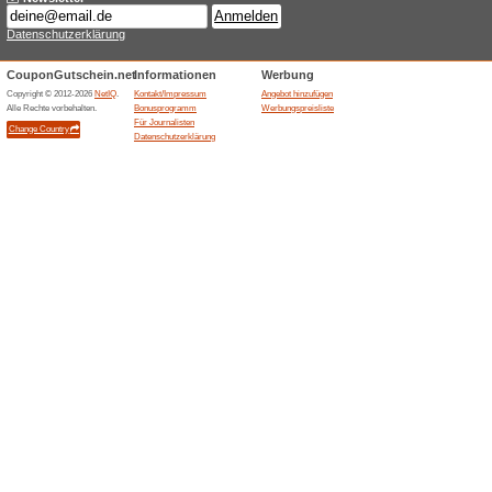
Aktuelle Angebote (
30 Monate Garantie au
100% funktioniert
Gutschein
Von der Garantie werden nur 
dem Kauf registriert werden. 
aktivieren Sie die Garantie u
Andernfalls gilt ausschließlic