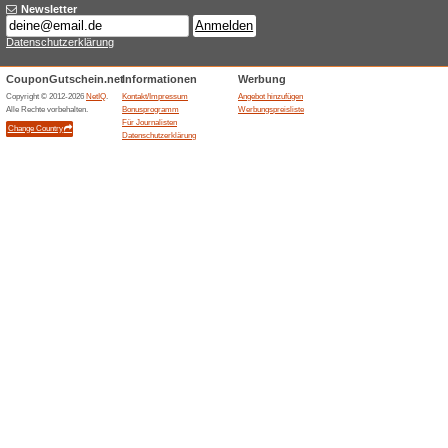
Aktuelle Angebote (
10 % Rabatt für News
100% funktioniert
Gutschein
Aspesi bewirbt eine Newslett
Bestellung. Der Vorteil gilt 
Datenschutzerklärung; der er
Shops auf qualifizierende W