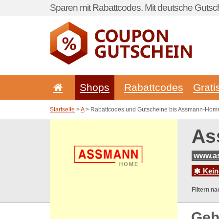
Sparen mit Rabattcodes. Mit deutsche Gutsch
Shops
Rabattcodes
Grati
Startseite
>
A
> Rabattcodes und Gutscheine bis Assmann-Hom
As
www.a
Kein
Filtern na
Geh