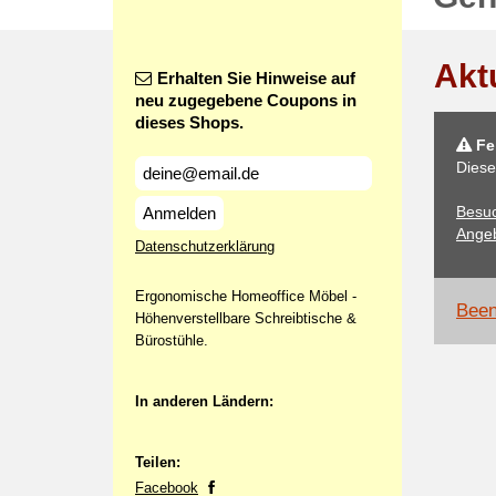
Akt
Erhalten Sie Hinweise auf
neu zugegebene Coupons in
dieses Shops.
Feh
Diese
Besu
Anmelden
Angeb
Datenschutzerklärung
Ergonomische Homeoffice Möbel -
Been
Höhenverstellbare Schreibtische &
Bürostühle.
In anderen Ländern:
Teilen:
Facebook