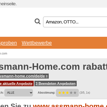
einseite.
sproben
Wettbewerbe
e.com
smann-Home.com rabat
ssmann-home.com/de/de
e aktuelle Angebote
3 Beendeten Angeboten
ch:
Absstimung:
(3/5, 1x)
en Sie zu
www.assmann-home.