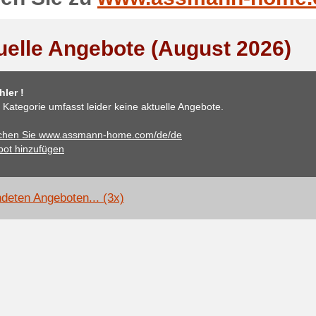
uelle Angebote (August 2026)
ler !
 Kategorie umfasst leider keine aktuelle Angebote.
chen Sie www.assmann-home.com/de/de
ot hinzufügen
deten Angeboten... (3x)