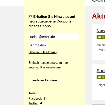
Akt
Erhalten Sie Hinweise auf
neu zugegebene Coupons in
dieses Shops.
New
100% 
Anmelden
Melde
Produ
Datenschutzerklärung
Einfach kassieren\\r\\nmit dem
autemio Kassensystem.
Soc
100% 
In anderen Ländern:
Folgen
Teilen:
Facebook
Twitter