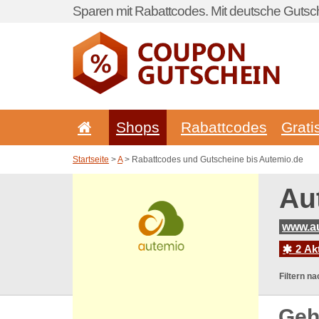
Sparen mit Rabattcodes. Mit deutsche Gutsch
Shops
Rabattcodes
Grati
Startseite
>
A
> Rabattcodes und Gutscheine bis Autemio.de
Au
www.a
2 Ak
Filtern na
Geh