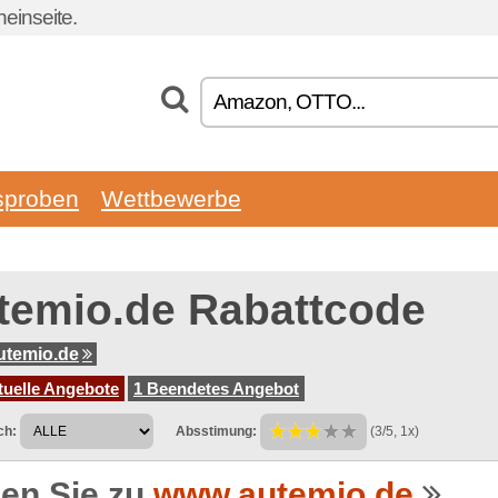
einseite.
sproben
Wettbewerbe
temio.de Rabattcode
utemio.de
tuelle Angebote
1 Beendetes Angebot
ch:
Absstimung:
(3/5, 1x)
en Sie zu
www.autemio.de