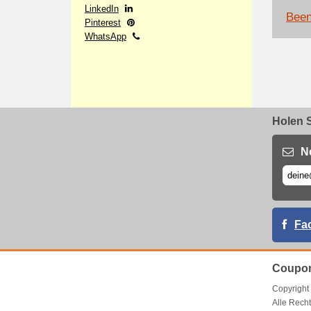
LinkedIn
Been
Pinterest
WhatsApp
Holen S
N
Fa
Coupon
Copyrigh
Alle Recht