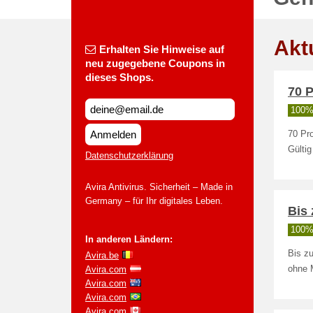
Akt
Erhalten Sie Hinweise auf
neu zugegebene Coupons in
dieses Shops.
70 P
100% 
Anmelden
70 Pro
Gülti
Datenschutzerklärung
Avira Antivirus. Sicherheit – Made in
Germany – für Ihr digitales Leben.
Bis 
100% 
In anderen Ländern:
Bis zu
Avira.be
Avira.com
ohne 
Avira.com
Avira.com
Avira.com