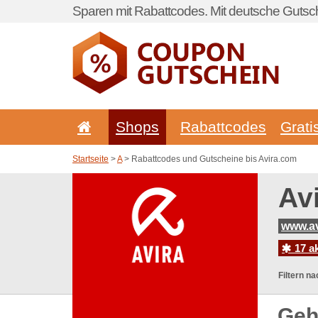
Sparen mit Rabattcodes. Mit deutsche Gutsch
Shops
Rabattcodes
Grati
Startseite
>
A
> Rabattcodes und Gutscheine bis Avira.com
Av
www.av
17 a
Filtern na
Geh