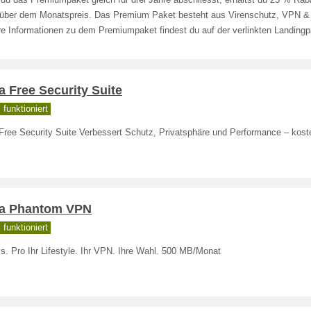
u das Premiumpaket gleich für drei Jahre abschliesst, erhältst du 25 % Rab
über dem Monatspreis. Das Premium Paket besteht aus Virenschutz, VPN &
re Informationen zu dem Premiumpaket findest du auf der verlinkten Landingp
a Free Security Suite
funktioniert
 Free Security Suite Verbessert Schutz, Privatsphäre und Performance – kost
ra Phantom VPN
funktioniert
s. Pro Ihr Lifestyle. Ihr VPN. Ihre Wahl. 500 MB/Monat