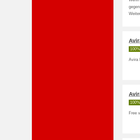
Wenn d
gegen
Weite
Avir
100% 
Avira
Avi
100% 
Free v