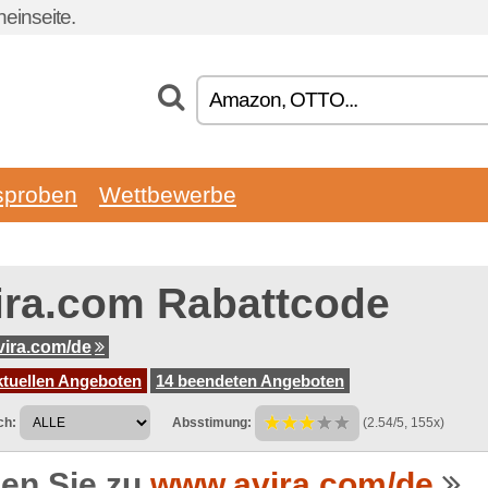
einseite.
sproben
Wettbewerbe
ira.com Rabattcode
ira.com/de
ktuellen Angeboten
14 beendeten Angeboten
ch:
Absstimung:
(2.54/5, 155x)
en Sie zu
www.avira.com/de