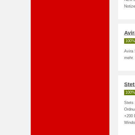
Notize
Avi
100% 
Avira
mehr.
Stet
100% 
Stets 
Ordnun
+200 
Wind