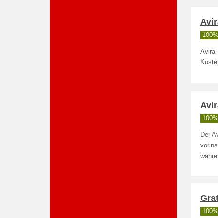
Avi
100% 
Avira
Koste
Avi
100% 
Der Av
vorins
währe
Gra
100% 