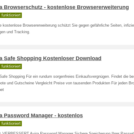
ra Browserschutz - kostenlose Browsererweiterung
funktioniert
 kostenlose Browsererweiterung schützt Sie gegen gefährliche Seiten, infizie
gen und Tracking.
ra Safe Shopping Kostenloser Download
funktioniert
 Safe Shopping Für ein rundum sorgenfreies Einkaufsvergnügen. Findet die be
ote und Gutscheine Vergleicht Preise von tausenden Produkten Für jeden Br
net
ra Password Manager - kostenlos
funktioniert
 VERBESSERT Avira Password Manager Sichere Speicherung Ihrer Passwör