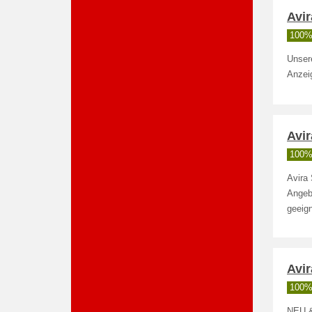
Avi
100% 
Unsere
Anzei
Avi
100% 
Avira
Angeb
geeig
Avi
100% 
NEU &