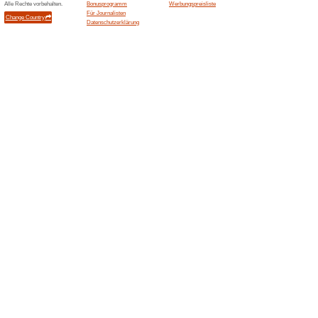
Aktuelle Angebote (
Kostenlose lieferung
100% funktioniert
Gutschein
Du bezahlst in unserem Shop 
(Österreich) Versandkosten, eg
Bestellwert von 40€ ist der 
Österreich kostenlos.