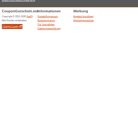
Aktuelle Angebote (
10 % babyartikel.de 
sichern
100% funktioniert
Coupon
Mit dem aktuellen babyartikel
auf Pflege, Spielzeug und Ba