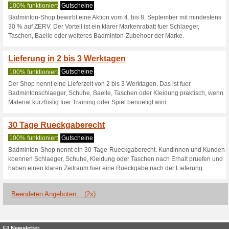
Badminton-Shop
3 Aktuelle Angebote
2 Beend
Filtern nach:
Abssti
Gehen Sie zu
badminton-
Erhalten Sie Hinweise auf n
zugegebene Coupons in dieses
A