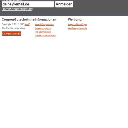
Aktuelle Angebote (
Mindestens 30 % auf
100% funktioniert
Gutschein
Badminton-Shop bewirbt eine 
30 % auf ZERV. Der Vorteil ist
Taschen, Baelle oder weiter