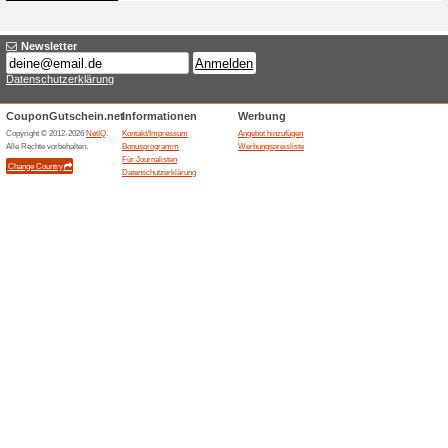
Gratis-Versand ab 40
100% funktioniert
Gutschein
Bei Ballongrüsse findest du di
Formen, Größen und Farben. 
Versand ab einem Bestellwert 
Beendeten Angeboten... (1