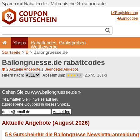
Sparen mit Rabattcodes. Mi
Shops
Rabattcode
Wettbewerb
Startseite
>
B
> Ballongrue