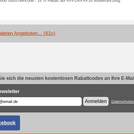
ood Gutscheincode - 18 % Rabatt auf KFPLAN KF18 Modellfahrzeug.
deten Angeboten... (61x)
ie sich die neusten kostenlosen Rabattcodes an Ihre E-Mail.
ewsletter
Anmelden
Datenschutze
cebook