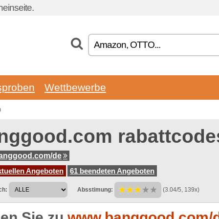
einseite.
sproben
Wettbewerbe
m
nggood.com rabattcode
anggood.com/de
ktuellen Angeboten
61 beendeten Angeboten
ch:
Absstimung:
(3.04/5, 139x)
en Sie zu
www.banggood.com/