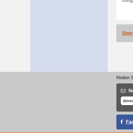
Bangg
Been
Holen S
N
Fa