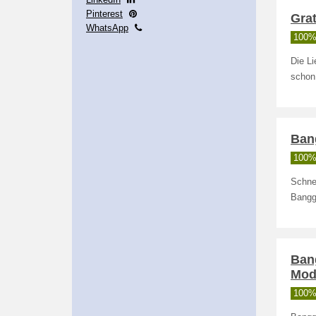
Pinterest
Grat
WhatsApp
100% 
Die L
schon
Ban
100% 
Schne
Bang
Ban
Mod
100% 