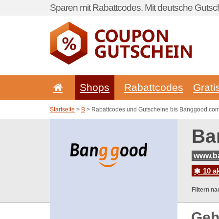
Sparen mit Rabattcodes. Mit deutsche Gutsch
Shops
Rabattcodes
Grati
Startseite
>
B
> Rabattcodes und Gutscheine bis Banggood.co
Ba
www.b
10 a
Filtern na
Geh