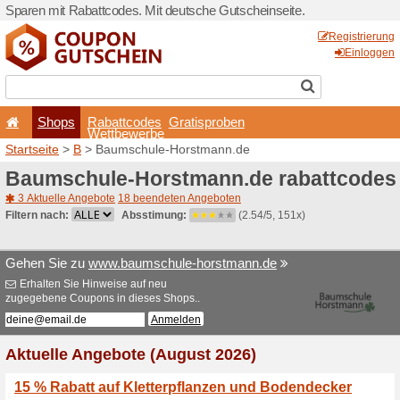
Sparen mit Rabattcodes. Mi
Shops
Rabattcode
Wettbewerb
Startseite
>
B
> Baumschul