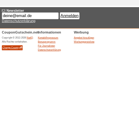
Aktuelle Angebote (
15 % Rabatt auf Klet
100% funktioniert
Gutschein
Nur für kurze Zeit erhalten S
und Bodendecker. Die Preisre
Das Angebot gilt, solange der 
kombinierbar.